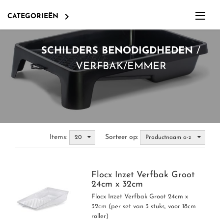

CATEGORIEËN
/
SCHILDERS BENODIGDHEDEN
VERFBAK/EMMER
Items:
Sorteer op:
20
Productnaam a-z
SAMPLE POT 60ML EN 250ML
Flocx Inzet Verfbak Groot
ABSOLUTE MATT EMULSION
SAMPLE POT 125ML EN 250ML
24cm x 32cm
Flocx Inzet Verfbak Groot 24cm x
PURE FLAT EMULSION
IN THE GARDEN
INTELLIGENT MATT EMULSION
32cm (per set van 3 stuks, voor 18cm
roller)