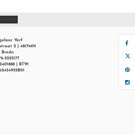
MELDEN
gelaar Verf
straat 2 | 4817MN
Breda
76-5225177
2401888 | BTW:
62454955B01