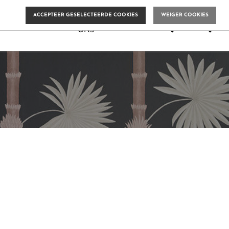
ACCEPTEER GESELECTEERDE COOKIES
WEIGER COOKIES
0


OVER

GELAARVERF.NL
MEER
ONS

