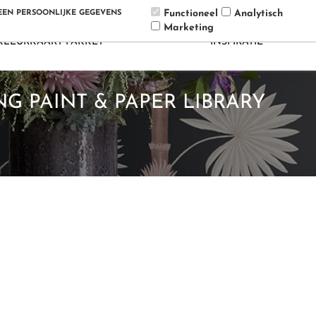
Functioneel
Analytisch
GEEN PERSOONLIJKE GEGEVENS
Marketing
EENE / PAINT & PAPER LIBRARY
KLEUR
BIG
KLEURKAART PAKKET
INSPIRATIE
G PAINT & PAPER LIBRARY
SAMPLE POT 60ML EN 250ML
SION
SAMPLE POT 125ML EN 250ML
INTELLIGENT MATT EMULSION