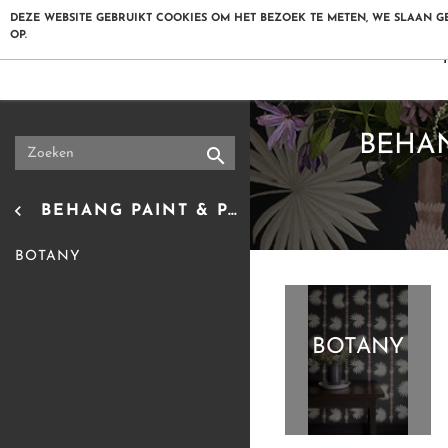
DEZE WEBSITE GEBRUIKT COOKIES OM HET BEZOEK TE METEN, WE SLAAN 
OP.
LITTLE GR
HOME
BEHAN


BEHANG PAINT & PAPER LIBRARY

COLOURCARD BESTELLEN
BOTANY

LITTLE GREENE
BOTANY

PAINT & PAPER LIBRARY
ABSOLUTE MATT EMUL

BEHANG LITTLE GREENE
PURE FLAT EMULSION
IN THE GARDEN