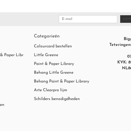
L
INTELLIGENT A.S.P (ALL SURFACE PRIMER)
AAN
OOD
INTELLIGENT EGGSHELL (LAK, WATERBASIS)
Categorieën
Big
Teteringen
SIS)
INTELLIGENT SATINWOOD (LAK, WATERBASIS)
Colourcard bestellen
 & Paper Libr
Little Greene
0
t
INTELLIGENT GLOSS (LAK, WATERBASIS)
VILTROLLER (TERPENTINE BASIS)
KVK: 8
Paint & Paper Library
NL8
Behang Little Greene
CK
INTELLIGENT FLOORPAINT (WATERBASIS)
BEUGEL VOOR VERFROLLER
Behang Paint & Paper Library
INTERIOR OIL EGGSHELL (LAK, TERPETINEBASIS)
PAINT & PAPER COLOUR ATLAS
Arte Clearpro lijm
Schilders benodigdheden
SS
den
INTELLIGENT EXTERIOR EGGSHELL