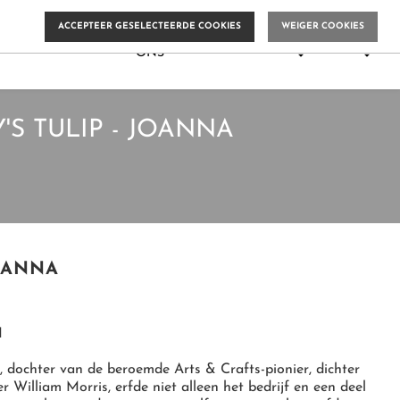
ACCEPTEER GESELECTEERDE COOKIES
WEIGER COOKIES
0


OVER

GELAARVERF.NL
MEER
ONS


'S TULIP - JOANNA
JOANNA
a
 dochter van de beroemde Arts & Crafts-pionier, dichter
r William Morris, erfde niet alleen het bedrijf en een deel