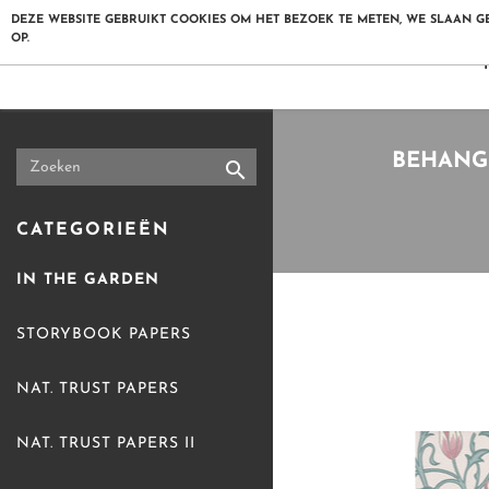
DEZE WEBSITE GEBRUIKT COOKIES OM HET BEZOEK TE METEN, WE SLAAN 
OP.
LITTLE GR
HOME
BEHANG

CATEGORIEËN

COLOURCARD BESTELLEN
IN THE GARDEN

LITTLE GREENE
STORYBOOK PAPERS

PAINT & PAPER LIBRARY
NAT. TRUST PAPERS
ABSOLUTE MATT EMUL
BEHANG LITTLE GREENE
NAT. TRUST PAPERS II
PURE FLAT EMULSION