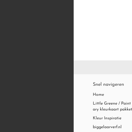
TOM'S OIL EGGSHELL
AFPLAKTAPE
PLAMUREN
LITTLE BOOK OF COL
PLAMUURMESSEN
LG FANDECK (2021)
REINIGINGSMIDDELEN
OVERSCHILDERBARE K
Snel navigeren
Home
Little Greene / Paint
ary kleurkaart pakke
Kleur Inspiratie
biggelaarverf.nl