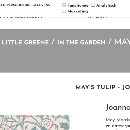
Functioneel
Analytisch
GEEN PERSOONLIJKE GEGEVENS
Marketing
EENE / PAINT & PAPER LIBRARY
KLEUR
BIG
KLEURKAART PAKKET
INSPIRATIE
/
/
MAY
 LITTLE GREENE
IN THE GARDEN
MAY'S TULIP - 
SAMPLE POT 60ML EN 250ML
SION
SAMPLE POT 125ML EN 250ML
Joann
INTELLIGENT MATT EMULSION
May Morris,
en ontwerpe