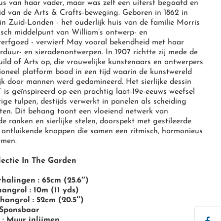
us van haar vader, maar was zelf een uiterst begaafd en
 lid van de Arts & Crafts-beweging. Geboren in 1862 in
n Zuid-Londen - het ouderlijk huis van de familie Morris
isch middelpunt van William’s ontwerp- en
rerfgoed - verwierf May vooral bekendheid met haar
orduur- en sieradenontwerpen. In 1907 richtte zij mede de
ld of Arts op, die vrouwelijke kunstenaars en ontwerpers
ioneel platform bood in een tijd waarin de kunstwereld
jk door mannen werd gedomineerd. Het sierlijke dessin
p’ is geïnspireerd op een prachtig laat-19e-eeuws weefsel
ige tulpen, destijds verwerkt in panelen als scheiding
ten. Dit behang toont een vloeiend netwerk van
de ranken en sierlijke stelen, doorspekt met gestileerde
ontluikende knoppen die samen een ritmisch, harmonieus
rmen.
ectie In The Garden
halingen : 65cm (25.6″)
angrol : 10m (11 yds)
hangrol : 52cm (20.5″)
 Sponsbaar
 : Muur inlijmen