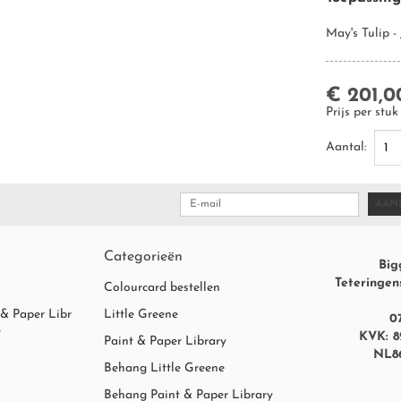
May's Tulip -
MASONARY PAINT (BUITENMUURVERF)
€ 201,0
OUR
Prijs per stuk
Aantal:
IT
AAN
Categorieën
Big
Teteringen
Colourcard bestellen
 & Paper Libr
Little Greene
0
t
KVK: 8
Paint & Paper Library
NL8
Behang Little Greene
Behang Paint & Paper Library