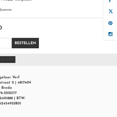
 Joanna
0
BESTELLEN
MELDEN
gelaar Verf
straat 2 | 4817MN
Breda
76-5225177
2401888 | BTW:
62454955B01